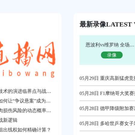
最新录像
LATEST 
恩波利vs维罗纳 全场录像回放
录像
05月29日 重庆高新猛虎
2026世界杯裁判沟通系统：多语同传技术的演进临界点与战略价值重构
05月28日 F1摩纳哥大
**2026世界杯革命：毫米级越位判罚如何让“争议悬案”成为历史**
05月28日 德甲降级附加赛次回合
加时赛生理负荷极限：2026世界杯肌肉损伤风险的动态概率预测
战新逻辑
05月28日 多哈世乒赛女子双打决赛 波尔卡
组出线权如何精确计算？