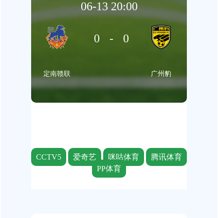
06-13 20:00
0-0
定南赣联
广州豹
CCTV5
爱奇艺
咪咕体育
腾讯体育
PP体育