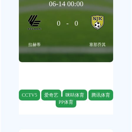
06-14 00:00
0-0
拉赫蒂
塞那乔其
CCTV5
爱奇艺
咪咕体育
腾讯体育
PP体育